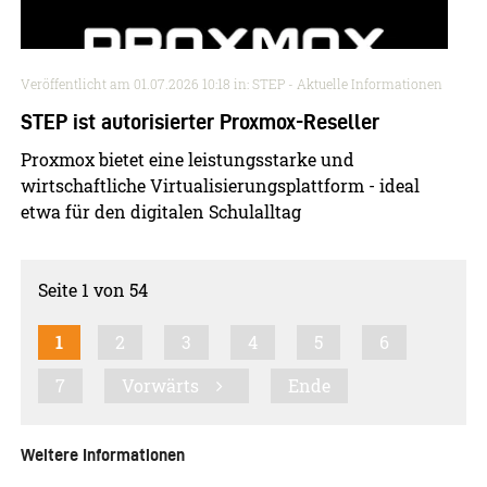
Veröffentlicht am
01.07.2026 10:18
in: STEP - Aktuelle Informationen
STEP ist autorisierter Proxmox-Reseller
Proxmox bietet eine leistungsstarke und
wirtschaftliche Virtualisierungsplattform - ideal
etwa für den digitalen Schulalltag
Seite 1 von 54
1
2
3
4
5
6
7
Vorwärts
Ende
Weitere Informationen