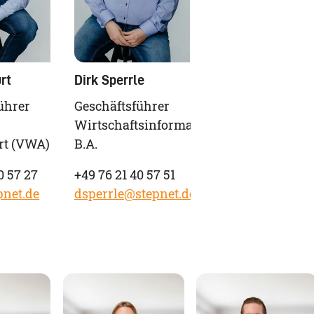
rt
Dirk Sperrle
ührer
Geschäftsführer
Wirtschaftsinformatiker
rt (VWA)
B.A.
0 57 27
+49 76 21 40 57 51
pnet.de
dsperrle@stepnet.de