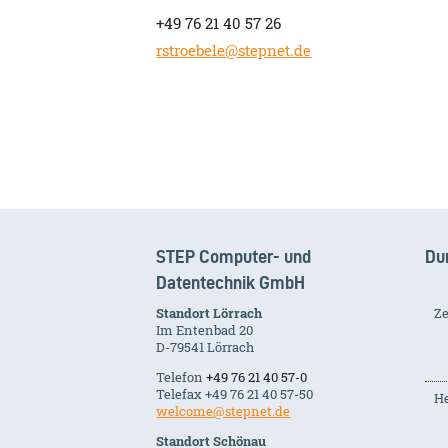
+49 76 21 40 57 26
rstroebele@stepnet.de
STEP Computer- und
Du
Datentechnik GmbH
Standort Lörrach
Ze
Im Entenbad 20
D-79541 Lörrach
Telefon
+49 76 21 40 57-0
Telefax +49 76 21 40 57-50
He
welcome@stepnet.de
Standort Schönau