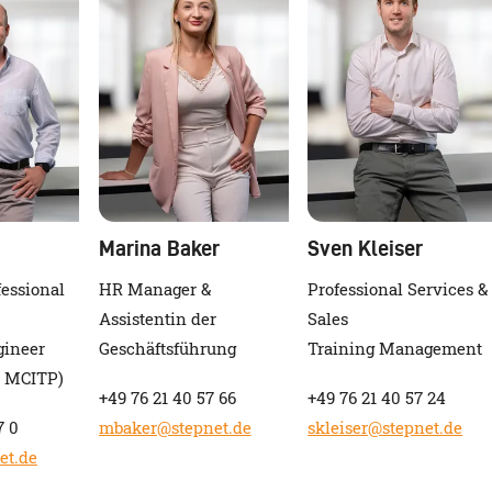
Marina Baker
Sven Kleiser
essional
HR Manager &
Professional Services &
Assistentin der
Sales
gineer
Geschäftsführung
Training Management
 MCITP)
+49 76 21 40 57 66
+49 76 21 40 57 24
7 0
mbaker@stepnet.de
skleiser@stepnet.de
et.de