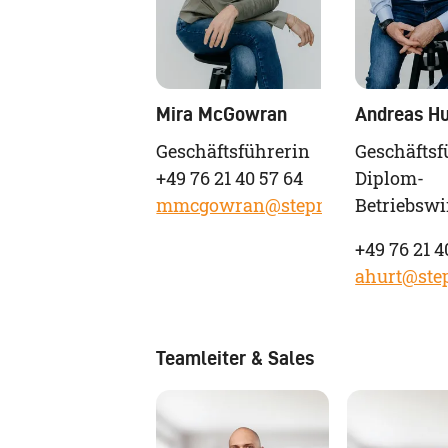
Mira McGowran
Andreas Hu
Geschäftsführerin
Geschäftsf
+49 76 21 40 57 64
Diplom-
mmcgowran@stepnet.de
Betriebswi
+49 76 21 4
ahurt@ste
Teamleiter & Sales