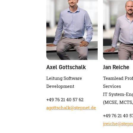
on
ngen
Axel Gottschalk
Jan Reiche
Leitung Software
Teamlead Prof
Development
Services
IT System-En
+49 76 21 40 57 62
(MCSE, MCTS,
agottschalk@stepnet.de
+49 76 21 40 5
jreiche@stepn