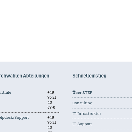
rchwahlen Abteilungen
Schnelleinstieg
ntrale
+49
Über STEP
76 21
40
Consulting
57-0
IT-Infrastruktur
lpdesk/Support
+49
76 21
IT-Support
40