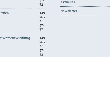
57-
Aktuelles
72
Newsletter
rtrieb
+49
76 21
40
57-
77
oftwareentwicklung
+49
76 21
40
57-
73
uchhaltung
+49
76 21
40
57-
74