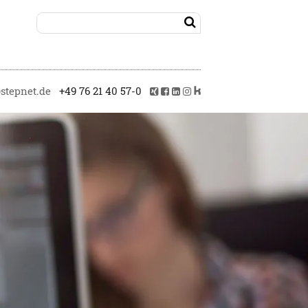

tepnet.de
+49 76 21 40 57-0