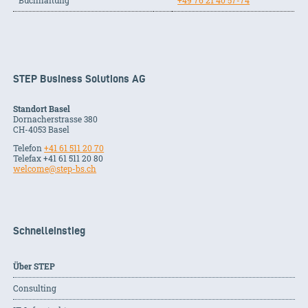
Buchhaltung
+49 76 21 40 57-74
STEP Business Solutions AG
Standort Basel
Dornacherstrasse 380
CH-
4053
Basel
Telefon
+41 61 511 20 70
Telefax +41 61 511 20 80
welcome@step-bs.ch
Schnelleinstieg
Über STEP
Consulting